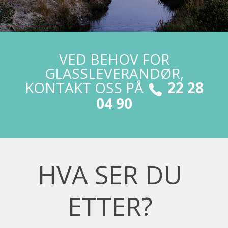
VED BEHOV FOR
GLASSLEVERANDØR,
KONTAKT OSS PÅ
22 28
04 90
HVA SER DU
ETTER?